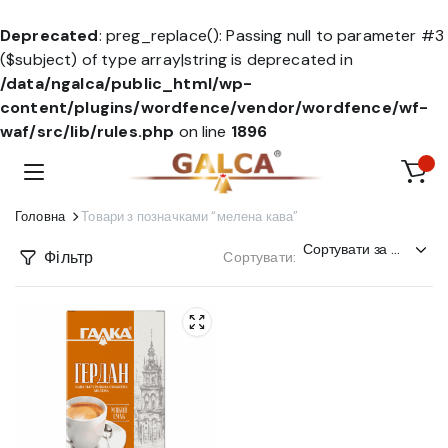
Deprecated
: preg_replace(): Passing null to parameter #3
($subject) of type array|string is deprecated in
/data/ngalca/public_html/wp-
content/plugins/wordfence/vendor/wordfence/wf-
waf/src/lib/rules.php
on line
1896
Головна
Товари з позначками “мелена кава”
Фільтр
Сортувати: