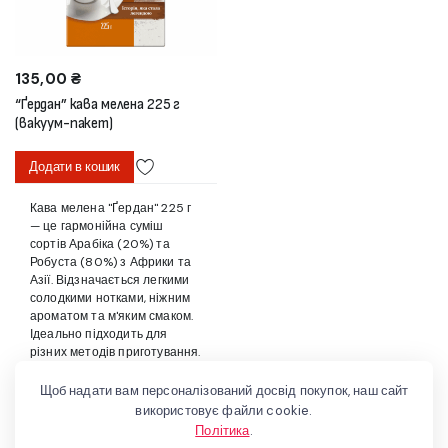
135,00
₴
“Ґердан” кава мелена 225 г
(вакуум-пакет)
Додати в кошик
Кава мелена "Ґердан" 225 г
— це гармонійна суміш
сортів Арабіка (20%) та
Робуста (80%) з Африки та
Азії. Відзначається легкими
солодкими нотками, ніжним
ароматом та м'яким смаком.
Ідеально підходить для
різних методів приготування.
Щоб надати вам персоналізований досвід покупок, наш сайт
використовує файли cookie.
Політика
.