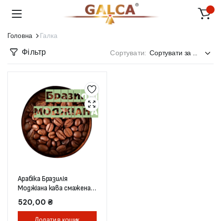
Головна
Галка
Фільтр
Сортувати:
Арабіка Бразилія
Моджіана кава смажена в
зернах 0,5 кг (пакет)
520,00
₴
Додати в кошик