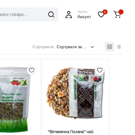
Увійти
3
Акаунт
Сортувати:
“Вітамінна Поляна” чай