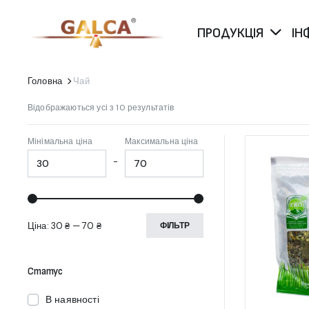
ПРОДУКЦІЯ
ІН
Головна
Чай
Сортовано
Відображаються усі з 10 результатів
за
останнім
Мінімальна ціна
Максимальна ціна
-
Ціна:
30 ₴
—
70 ₴
ФІЛЬТР
Статус
В наявності