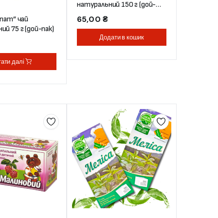
натуральний 150 г (дой-
пак)
65,00
₴
рпат” чай
ий 75 г (дой-пак)
Додати в кошик
ати далі