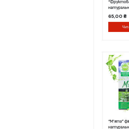
“Фруктова
натуральни
пак)
65,00
₴
Чит
“М’ята” ф
натуральн