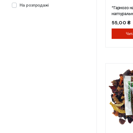
На розпродажі
“Гарного 
натуральни
55,00
₴
Чит