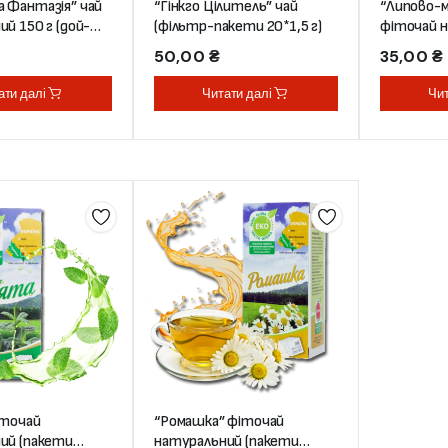
 Фантазія” чай
“Гінкго Цілитель” чай
“Липово-
й 150 г (дой-
(фільтр-пакети 20*1,5 г)
фіточай 
дитячий
50,00
₴
35,00
₴
ати далі
Читати далі
Чит
іточай
“Ромашка” фіточай
ий (пакети
натуральний (пакети