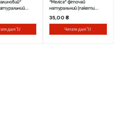
малиновий”
“Меліса” фіточай
натуральний
натуральний (пакети
20*1,5г)
35,00
₴
ати далі
Читати далі