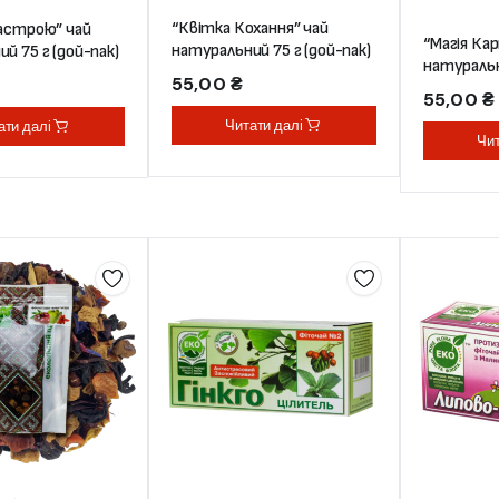
“Квітка Кохання” чай
настрою” чай
“Магія Ка
натуральний 75 г (дой-пак)
й 75 г (дой-пак)
натуральн
55,00
₴
55,00
₴
Читати далі
ати далі
Чит