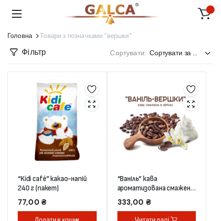
Головна
Товари з позначками “вершки”
Фільтр
Сортувати:
“Kidi café” какао-напій
“Ваніль” кава
240 г (пакет)
ароматизована смажена
в зернах 250 г (пакет)
77,00
₴
333,00
₴
Додати в кошик
Читати далі