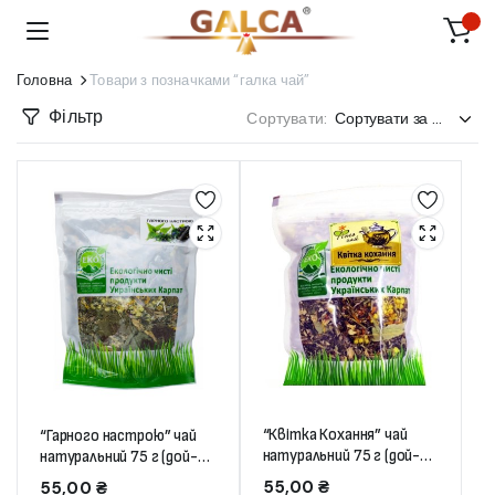
Головна
Товари з позначками “галка чай”
Фільтр
Сортувати:
“Квітка Кохання” чай
“Гарного настрою” чай
натуральний 75 г (дой-
натуральний 75 г (дой-
пак)
пак)
55,00
₴
55,00
₴