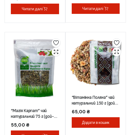
Читати далі
Читати далі
“Вітамінна Поляна” чай
натуральний 150 г (дой-
пак)
“Магія Карпат” чай
65,00
₴
натуральний 75 г (дой-
пак)
Додати в кошик
55,00
₴