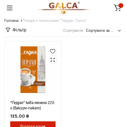
Головна
Товари з позначками “Гердан. Галка”
Фільтр
Сортувати:
“Ґердан” кава мелена 225
г (вакуум-пакет)
135,00
₴
Додати в кошик