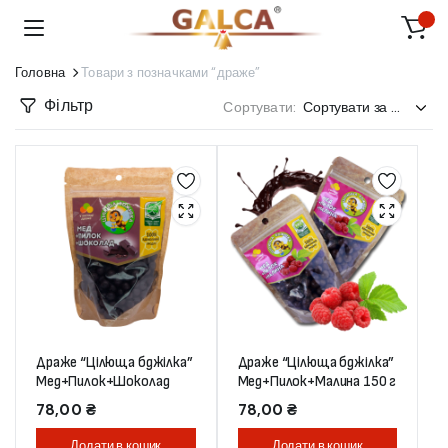
Головна
Товари з позначками “драже”
Фільтр
Сортувати:
Драже “Цілюща бджілка”
Драже “Цілюща бджілка”
Мед+Пилок+Шоколад
Мед+Пилок+Малина 150 г
78,00
₴
78,00
₴
Додати в кошик
Додати в кошик