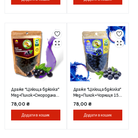
Драже “Цілюща бджілка”
Драже “Цілюща бджілка”
Мед+Пилок+Смородина
Мед+Пилок+Чорниця 150
150 г
г
78,00
₴
78,00
₴
Додати в кошик
Додати в кошик