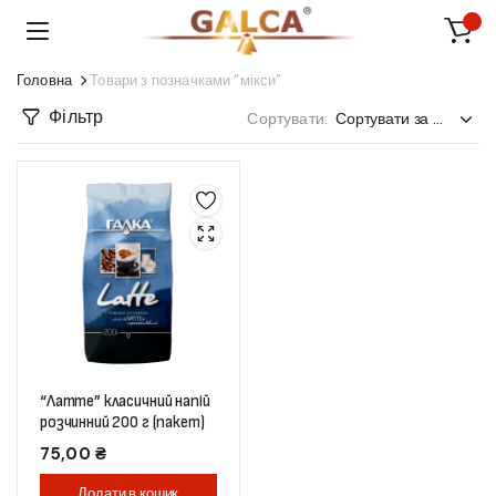
Головна
Товари з позначками “мікси”
Фільтр
Сортувати:
“Латте” класичний напій
розчинний 200 г (пакет)
75,00
₴
Додати в кошик