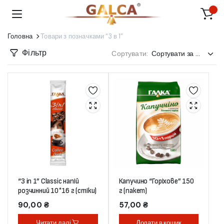
Головна
Товари з позначками “3 в 1”
Фільтр
Сортувати:
“3 in 1” Classic напій
Капучино “Горіхове” 150
розчинний 10*16 г (стіки)
г (пакет)
90,00
₴
57,00
₴
Читати далі
Додати в кошик