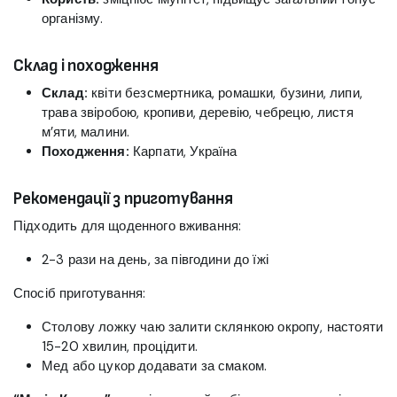
організму.
Склад і походження
Склад:
квіти безсмертника, ромашки, бузини, липи,
трава звіробою, кропиви, деревію, чебрецю, листя
м’яти, малини.
Походження:
Карпати, Україна
Рекомендації з приготування
Підходить для щоденного вживання:
2-3 рази на день, за півгодини до їжі
Спосіб приготування:
Столову ложку чаю залити склянкою окропу, настояти
15-20 хвилин, процідити.
Мед або цукор додавати за смаком.