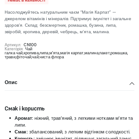
Немає в наявності
Насолоджуйтесь натуральним чаєм “Магія Карпат” —
джерелом вітамінів і мінералів. Підтримує імунітет і загальне
здоров’я. Склад: безсмертник, ромашка, бузина, липа,
звіробій, кропива, деревій, чебрець, м’ята, малина.
Артикул:
CN100
Категорія:
Чай
галка чай
,
кропива
,
липа
,
м'ята
,
магія карпат
,
малина
,
пакет
,
ромашка
,
трави
,
фіточай
,
чай
,
чиста флора
Опис
Смак і користь
Аромат:
ніжний, трав’яний, з легкими нотками м’яти та
липи.
Смак:
збалансований, з легким відтінком солодкості.
Користь:
зміцнює імунітет, підвищує загальний тонус