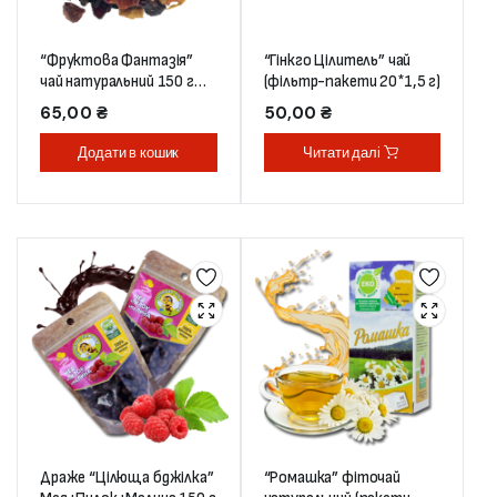
“Фруктова Фантазія”
“Гінкго Цілитель” чай
чай натуральний 150 г
(фільтр-пакети 20*1,5 г)
(дой-пак)
65,00
₴
50,00
₴
Додати в кошик
Читати далі
Драже “Цілюща бджілка”
“Ромашка” фіточай