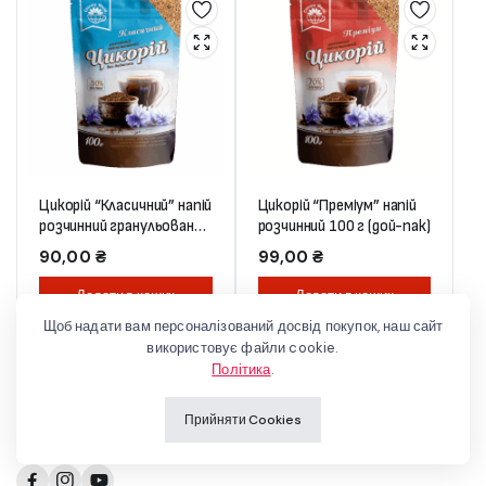
Цикорій “Класичний” напій
Цикорій “Преміум” напій
розчинний гранульований
розчинний 100 г (дой-пак)
100 г (дой-пак)
90,00
₴
99,00
₴
Додати в кошик
Додати в кошик
Щоб надати вам персоналізований досвід покупок, наш сайт
використовує файли cookie.
Політика
.
Прийняти Cookies