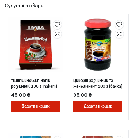
Супутні товари
“Шипшиновий” напій
Цикорій розчинний “З
розчинний 100 г (пакет)
женьшенем” 200 г (банка)
45,00
₴
95,00
₴
Додати в кошик
Додати в кошик