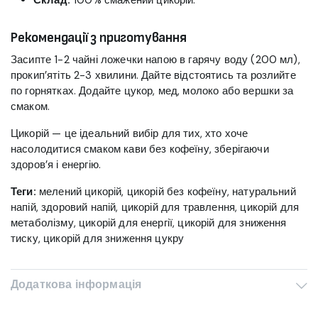
Склад:
100% смажений цикорій.
Рекомендації з приготування
Засипте 1-2 чайні ложечки напою в гарячу воду (200 мл),
прокип’ятіть 2-3 хвилини. Дайте відстоятись та розлийте
по горнятках. Додайте цукор, мед, молоко або вершки за
смаком.
Цикорій — це ідеальний вибір для тих, хто хоче
насолодитися смаком кави без кофеїну, зберігаючи
здоров’я і енергію.
Теги:
мелений цикорій, цикорій без кофеїну, натуральний
напій, здоровий напій, цикорій для травлення, цикорій для
метаболізму, цикорій для енергії, цикорій для зниження
тиску, цикорій для зниження цукру
Додаткова інформація