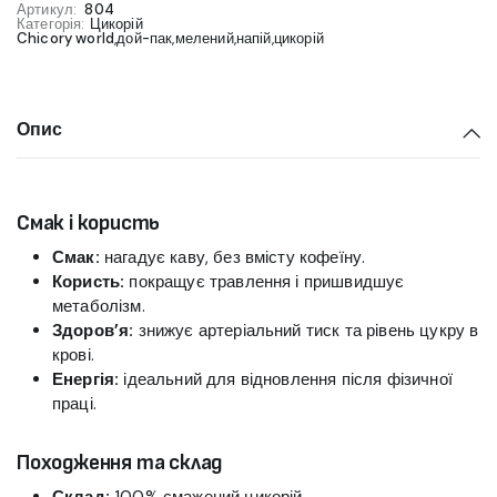
Артикул:
804
Категорія:
Цикорій
Chicory world
,
дой-пак
,
мелений
,
напій
,
цикорій
Опис
Смак і користь
Смак:
нагадує каву, без вмісту кофеїну.
Користь:
покращує травлення і пришвидшує
метаболізм.
Здоров’я:
знижує артеріальний тиск та рівень цукру в
крові.
Енергія:
ідеальний для відновлення після фізичної
праці.
Походження та склад