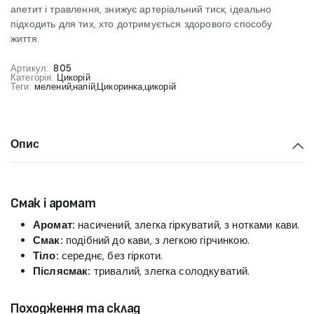
апетит і травлення, знижує артеріальний тиск, ідеально
підходить для тих, хто дотримується здорового способу
життя.
Артикул:
805
Категорія:
Цикорій
Теги:
мелений
,
напій
,
Цикоринка
,
цикорій
Опис
Смак і аромат
Аромат:
насичений, злегка гіркуватий, з нотками кави.
Смак:
подібний до кави, з легкою гірчинкою.
Тіло:
середнє, без гіркоти.
Післясмак:
тривалий, злегка солодкуватий.
Походження та склад