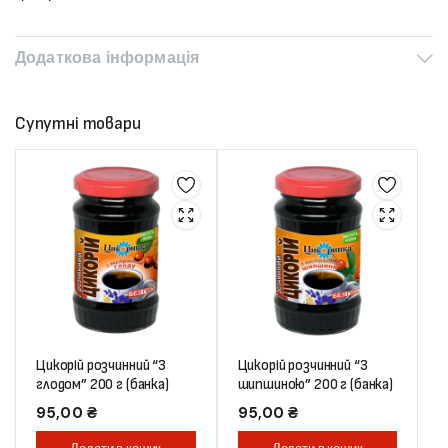
Додаткова інформація
Супутні товари
Цикорій розчинний “З
Цикорій розчинний “З
глодом” 200 г (банка)
шипшиною” 200 г (банка)
95,00
₴
95,00
₴