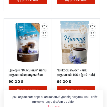
Додати в кошик
Додати в кошик
Цикорій “Класичний” напій
“Цикорій плюс” напій
розчинний гранульований
розчинний 100 г (дой-пак)
100 г (дой-пак)
90,00
₴
65,00
₴
Додати в кошик
Додати в кошик
Щоб надати вам персоналізований досвід покупок, наш сайт
використовує файли cookie.
Політика
.