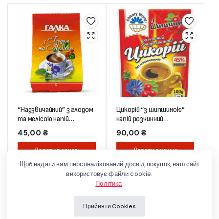
“Надзвичайний” з глодом
Цикорій “з шипшиною”
та мелісою напій
напій розчинний
розчинний 100 г (пакет)
гранульований 100 г
45,00
₴
90,00
₴
(дой-пак)
Додати в кошик
Додати в кошик
Щоб надати вам персоналізований досвід покупок, наш сайт
використовує файли cookie.
Політика
.
Прийняти Cookies