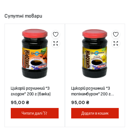
Супутні товари
Цикорій розчинний “З
Цикорій розчинний “З
глодом” 200 г (банка)
топінамбуром” 200 г
(банка)
95,00
₴
95,00
₴
Читати далі
Додати в кошик