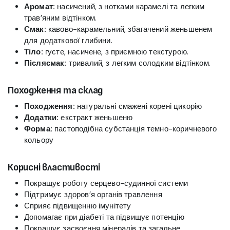
Аромат:
насичений, з нотками карамелі та легким
трав’яним відтінком.
Смак:
кавово-карамельний, збагачений женьшенем
для додаткової глибини.
Тіло:
густе, насичене, з приємною текстурою.
Післясмак:
тривалий, з легким солодким відтінком.
Походження та склад
Походження:
натуральні смажені корені цикорію
Додатки:
екстракт женьшеню
Форма:
пастоподібна субстанція темно-коричневого
кольору
Корисні властивості
Покращує роботу серцево-судинної системи
Підтримує здоров’я органів травлення
Сприяє підвищенню імунітету
Допомагає при діабеті та підвищує потенцію
Покращує засвоєння мінералів та загальне