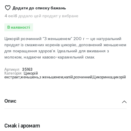
женьшенем"
Додати до списку бажань
200
г
4 осіб
додало цей продукт у вибране
(банка)
кількість
В наявності
Цикорій розчинний “З женьшенем” 200 г — це натуральний
продукт із смажених коренів цикорію, доповнений женьшенем
для покращення здоров’я. Ідеальний для вживання з
молоком, надаючи кавово-карамельний смак.
Артикул:
35163
Категорія:
Цикорій
екстракт
,
женьшень
,
з женьшенем
,
напій
,
розчинний
,
Цикоринка
,
цикорій
Опис
Смак і аромат