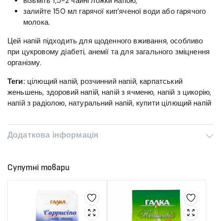
візьміть 1,5-2 чайні ложки напою,
залийте 150 мл гарячої кип’яченої води або гарячого
молока.
Цей напій підходить для щоденного вживання, особливо
при цукровому діабеті, анемії та для загального зміцнення
організму.
Теги:
цілющий напій, розчинний напій, карпатський
женьшень, здоровий напій, напій з ячменю, напій з цикорію,
напій з радіолою, натуральний напій, купити цілющий напій
Додаткова інформація
Супутні товари