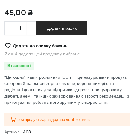
45,00
₴
"Цілющий"
Додати в кошик
напій
розчинний
100
Додати до списку бажань
г
(пакет)
7 осіб
додало цей продукт у вибране
кількість
В наявності
“Цілющий” напій розчинний 100 г — це натуральний продукт,
створений на основі зерна ячменю, кореня цикорію та
радіоли. Ідеальний для підтримки здоров’я при цукровому
діабеті, анемії та інших захворюваннях. Прості рекомендації з
приготування роблять його зручним у використанні.
Цей продукт зараз додано до
8
кошиків.
Артикул:
408