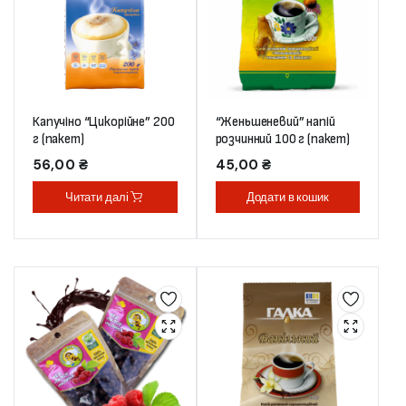
Капучіно “Цикорійне” 200
“Женьшеневий” напій
г (пакет)
розчинний 100 г (пакет)
56,00
₴
45,00
₴
Читати далі
Додати в кошик