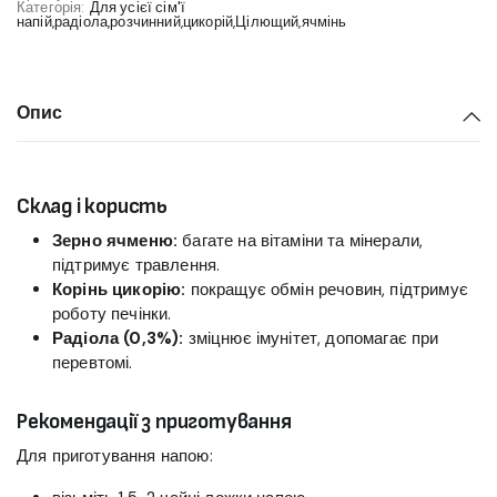
Категорія:
Для усієї сім'ї
напій
,
радіола
,
розчинний
,
цикорій
,
Цілющий
,
ячмінь
Опис
Склад і користь
Зерно ячменю:
багате на вітаміни та мінерали,
підтримує травлення.
Корінь цикорію:
покращує обмін речовин, підтримує
роботу печінки.
Радіола (0,3%):
зміцнює імунітет, допомагає при
перевтомі.
Рекомендації з приготування
Для приготування напою: