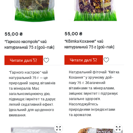
55,00
₴
55,00
₴
“Квітка Кохання” чай
“Гарного настрою” чай
натуральний 75 г (дой-пак)
натуральний 75 г (дой-пак)
Читати далі
Читати далі
Натуральний фіточай "Квітка
"Гарного настрою" чай
Кохання" у зручному дой-
натуральний 75 г — це
паку 75 г. Збагачений
природний заряд вітамінів
вітамінами та мінералами,
та мінералів. Має
зміцнює імунітет і підтримує
загальнозміцнюючу дію,
загальне здоров'я.
підвищує імунітет та дарує
Насолоджуйтесь
легкий седативний ефект.
природними інгредієнтами
Ідеальний для щоденного
та ароматом.
вживання.