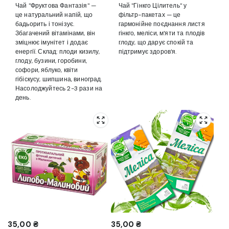
Чай "Фруктова Фантазія" —
Чай "Гінкго Цілитель" у
це натуральний напій, що
фільтр-пакетах — це
бадьорить і тонізує.
гармонійне поєднання листя
Збагачений вітамінами, він
гінкго, меліси, м'яти та плодів
зміцнює імунітет і додає
глоду, що дарує спокій та
енергії. Склад: плоди кизилу,
підтримує здоров'я.
глоду, бузини, горобини,
софори, яблуко, квіти
гібіскусу, шипшина, виноград.
Насолоджуйтесь 2-3 рази на
день.
35,00
₴
35,00
₴