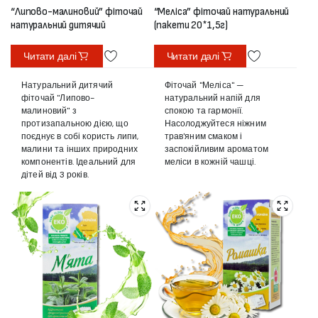
“Липово-малиновий” фіточай
“Меліса” фіточай натуральний
натуральний дитячий
(пакети 20*1,5г)
Читати далі
Читати далі
Натуральний дитячий
Фіточай "Меліса" —
фіточай "Липово-
натуральний напій для
малиновий" з
спокою та гармонії.
протизапальною дією, що
Насолоджуйтеся ніжним
поєднує в собі користь липи,
трав'яним смаком і
малини та інших природних
заспокійливим ароматом
компонентів. Ідеальний для
меліси в кожній чашці.
дітей від 3 років.