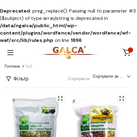
Deprecated
: preg_replace(): Passing null to parameter #3
($subject) of type array|string is deprecated in
/data/ngalca/public_html/wp-
content/plugins/wordfence/vendor/wordfence/wf-
waf/src/lib/rules.php
on line
1896
Головна
Чай
Фільтр
Сортувати: