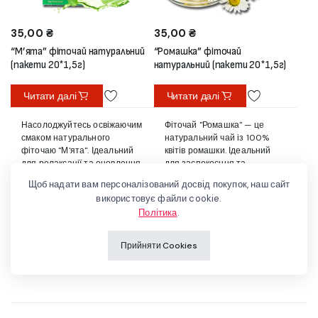
35,00
₴
35,00
₴
“М’ята” фіточай натуральний
“Ромашка” фіточай
(пакети 20*1,5г)
натуральний (пакети 20*1,5г)
Читати далі
Читати далі
Насолоджуйтесь освіжаючим
Фіточай "Ромашка" — це
смаком натурального
натуральний чай із 100%
фіточаю "М'ята". Ідеальний
квітів ромашки. Ідеальний
для релаксації та оновлення
для заспокоєння та
сил. Кожен пакет містить
релаксації. Простий у
Щоб надати вам персоналізований досвід покупок, наш сайт
100% листя м'яти перцевої.
приготуванні та насичений
використовує файли cookie.
природним ароматом.
Політика
.
Прийняти Cookies