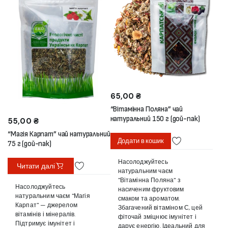
65,00
₴
“Вітамінна Поляна” чай
натуральний 150 г (дой-пак)
55,00
₴
“Магія Карпат” чай натуральний
Додати в кошик
75 г (дой-пак)
Насолоджуйтесь
Читати далі
натуральним чаєм
"Вітамінна Поляна" з
Насолоджуйтесь
насиченим фруктовим
натуральним чаєм "Магія
смаком та ароматом.
Карпат" — джерелом
Збагачений вітаміном С, цей
вітамінів і мінералів.
фіточай зміцнює імунітет і
Підтримує імунітет і
дарує енергію. Ідеальний для