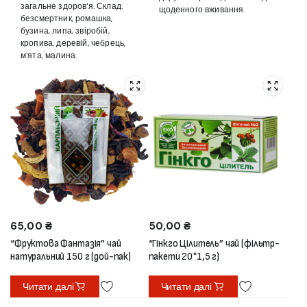
загальне здоров'я. Склад:
щоденного вживання.
безсмертник, ромашка,
бузина, липа, звіробій,
кропива, деревій, чебрець,
м'ята, малина.
65,00
₴
50,00
₴
“Фруктова Фантазія” чай
“Гінкго Цілитель” чай (фільтр-
натуральний 150 г (дой-пак)
пакети 20*1,5 г)
Читати далі
Читати далі