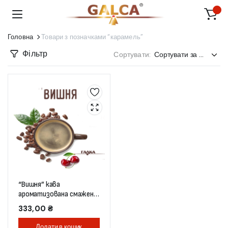
Головна
Товари з позначками “карамель”
Фільтр
Сортувати:
“Вишня” кава
ароматизована смажена
в зернах 250 г (пакет)
333,00
₴
Додати в кошик