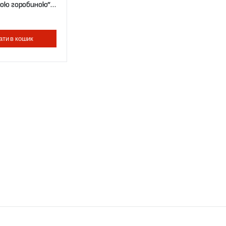
ною горобиною”
а)
ати в кошик