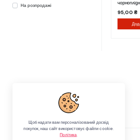
чорноплід
На розпродажі
200 г (банк
95,00
₴
Дод
Щоб надати вам персоналізований досвід
покупок, наш сайт використовує файли cookie.
Політика
.