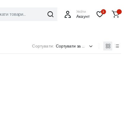
Увійти
3
Акаунт
Сортувати: