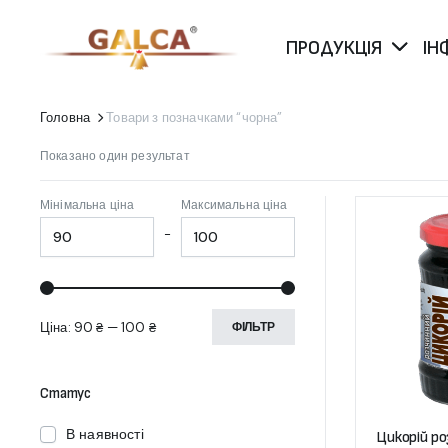
ПРОДУКЦІЯ
ІН
Головна
Товари з позначками “чорна”
Показано один результат
Мінімальна ціна
Максимальна ціна
-
Ціна:
90 ₴
—
100 ₴
ФІЛЬТР
Статус
В наявності
Цикорій ро